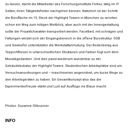
zu lassen, damit die Mitarbeiter des Forschungsinstituts Fortiss, tätig im IT-
Sektor, ihren Tätigkeitsfelder nachgehen können. Natürlich ist der Schritt
die Bürofläche im 15. Stock der Highlight Towers in München zu verorten
schon ein Weg zum nötigen Weitblick, aber auch mit der Innengestaltung
sollte der Projektcharakter transportiert werden. Facettiert, mit schrägen und
Faltungen windet sich der Eingangsbereich in die offene Bürostruktur. OSB
und Seekiefer unterstützten die Werkstattanmutung. Der Bodenbelag aus
Teppichfliesen in unterschiedlichen Strukturen und Farben fügt sich dem
Mosaikgedanken. Und dies passt wiederum wunderbar zu der
Gebäudekubatur der Highlight Towers. Studentischen Arbeitsplätze sind um
Versuchsanordnungen und – maschinerien angeordnet, um kurze Wege zu
den Arbeitsgeräten zu haben. Ein Gesamtkonzept also das die
Experimentierfreude stärkt und Lust auf Ausflüge ins Blaue macht.
Photos: Susanne Öllbrunner
INFO