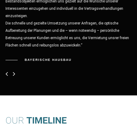
Bestandsobjekten ermöglichen uns gezielt auf die Wünsche unserer
Zah
Interessenten einzugehen und individuell in die Vertragsverhandlungen
Lei
einzusteigen.
Koo
Die schnelle und gezielte Umsetzung unserer Anfragen, die optische
Per
ben
Aufbereitung der Planungen und die – wenn notwendig – persönliche
so
ein
Betreuung unserer Kunden ermöglicht es uns, die Vermietung unsrer freien
war
m
Flächen schnell und reibungslos abzuwickeln.”
Da
BAYERISCHE HAUSBAU
OUR
TIMELINE