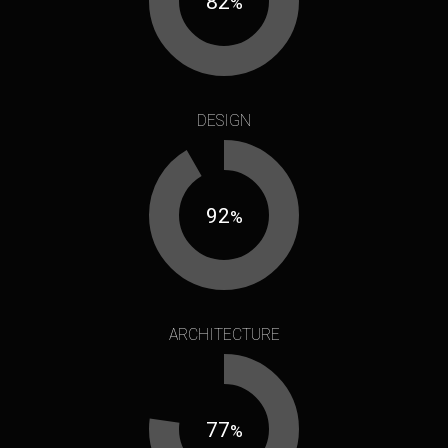
85
%
DESIGN
95
%
ARCHITECTURE
80
%