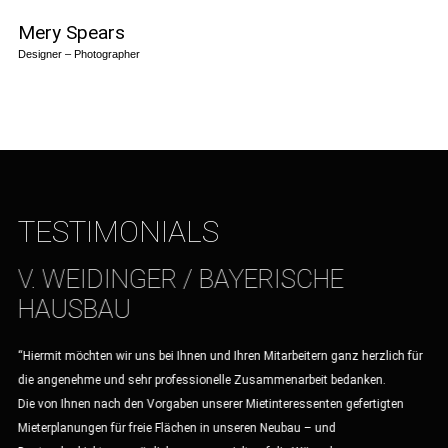
Mery Spears
Designer – Photographer
TESTIMONIALS
V. WEIDINGER / BAYERISCHE
D
HAUSBAU
R
it
“Hiermit möchten wir uns bei Ihnen und Ihren Mitarbeitern ganz herzlich für
“Ic
die angenehme und sehr professionelle Zusammenarbeit bedanken.
Zus
er
Die von Ihnen nach den Vorgaben unserer Mietinteressenten gefertigten
Pro
n
Mieterplanungen für freie Flächen in unseren Neubau – und
Kos
o