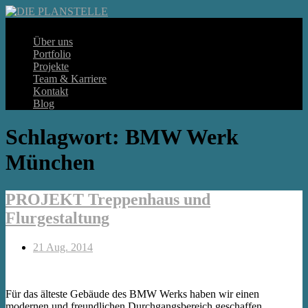
Über uns
Portfolio
Projekte
Team & Karriere
Kontakt
Blog
Schlagwort:
BMW Werk
München
PROJEKT Treppenhaus und
Flurgestaltung
21 Aug. 2014
Für das älteste Gebäude des BMW Werks haben wir einen
modernen und freundlichen Durchgangsbereich geschaffen