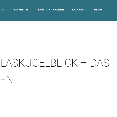
IO
PROJEKTE
TEAM & KARRIERE
KONTAKT
BLOG
GLASKUGELBLICK – DAS
GEN