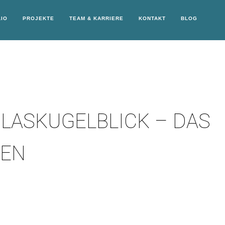
IO
PROJEKTE
TEAM & KARRIERE
KONTAKT
BLOG
GLASKUGELBLICK – DAS
GEN