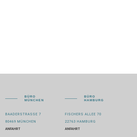
BÜRO
BÜRO
MÜNCHEN
HAMBURG
BAADERSTRASSE 7
FISCHERS ALLEE 70
80469 MÜNCHEN
22763 HAMBURG
ANFAHRT
ANFAHRT