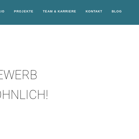
IO
PROJEKTE
TEAM & KARRIERE
KONTAKT
BLOG
EWERB
HNLICH!