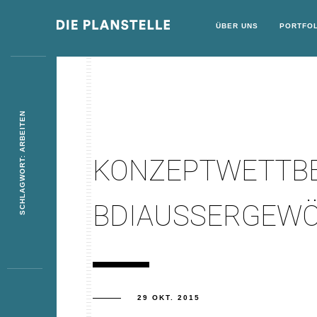
ÜBER UNS
PORTFOL
SCHLAGWORT: ARBEITEN
KONZEPTWETTB
BDIAUSSERGEWÖ
29 OKT. 2015