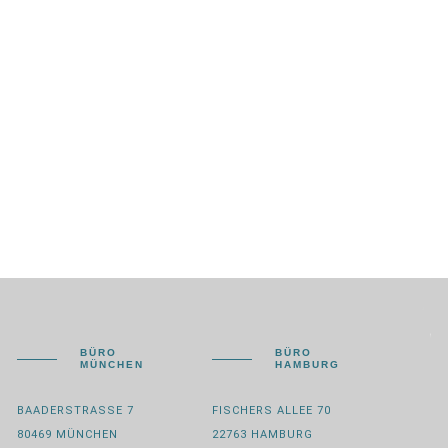
BÜRO
BÜRO
MÜNCHEN
HAMBURG
BAADERSTRASSE 7
FISCHERS ALLEE 70
80469 MÜNCHEN
22763 HAMBURG