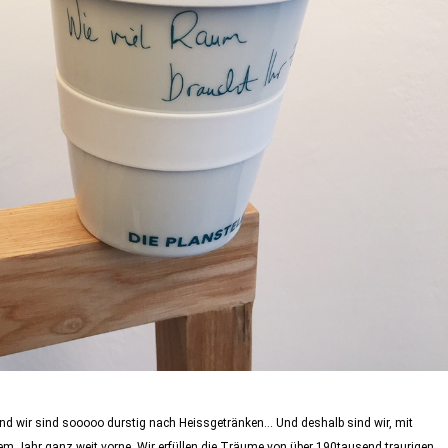
nd wir sind sooooo durstig nach Heissgetränken… Und deshalb sind wir, mit
 Jahr ganz weit vorne. Wir erfüllen die Träume von über 190tausend traurigen