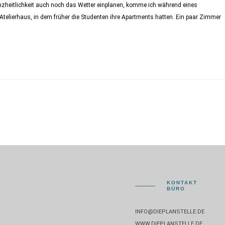
nzheitlichkeit auch noch das Wetter einplanen, komme ich während eines
elierhaus, in dem früher die Studenten ihre Apartments hatten. Ein paar Zimmer
KONTAKT
BÜRO
INFO@DIEPLANSTELLE.DE
WWW.DIEPLANSTELLE.DE