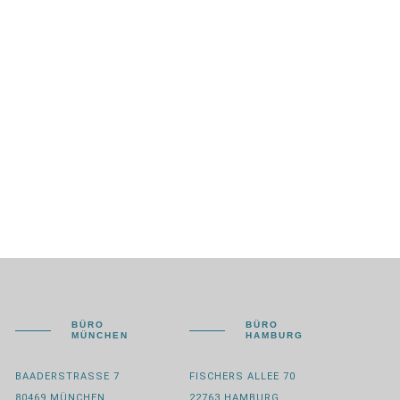
BÜRO
BÜRO
MÜNCHEN
HAMBURG
BAADERSTRASSE 7
FISCHERS ALLEE 70
80469 MÜNCHEN
22763 HAMBURG