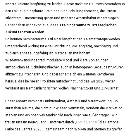
andere Talente langfristig zu binden. Damit rückt ein Raumtyp besonders in
den Fokus: gut geplante Trainings- und Schulungsbereiche, die Lernen
erleichtern, Orientierung geben und moderne Arbeitskultur widerspiegeln.
Daher gehen wir davon aus, dass
Trainingsräume zu strategischen
Zukunftsorten werden
.
So können Seminarräume Teil einer langfristigen Talentstrategie werden.
Entsprechend wichtig ist eine Einrichtung, die langlebig, nachhaltig und
zugleich anpassungsfähig ist. Materialien mit hohem
Wiederverwendungsgrad, modulare Möbel und klare Zonierungen
ermöglichen es, Schulungsflächen auch in heterogenen Gebäudestrukturen
effizient zu integrieren. Und dabei schält sich ein weiteres Kernthema
heraus, das bei vielen Projekten mitschwingt und das wir 2026 weiter
verstärkt ins Rampenlicht richten wollen: Nachhaltigkeit und Zirkularität.
Unser Ansatz verbindet Funktionalität, Ästhetik und Verantwortung. So
entstehen Räume, die nicht nur Wissen vermitteln, sondern die Motivation
stärken und ein positives Markenbild nach innen wie außen tragen. Wir
freuen uns im neuen Jahr – motiviert durch „
Cloud Dancer
“ die Pantone
Farbe des Jahres 2026 – gemeinsam nach Wolken und Sternen zu greifen