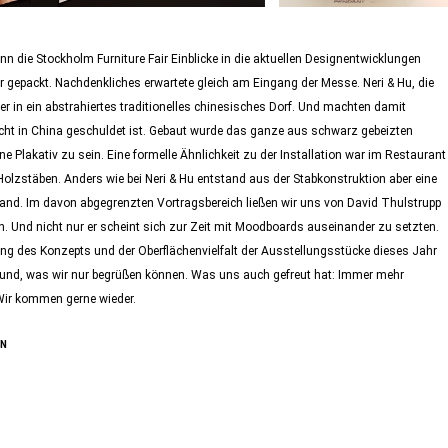
 die Stockholm Furniture Fair Einblicke in die aktuellen Designentwicklungen
 gepackt. Nachdenkliches erwartete gleich am Eingang der Messe. Neri & Hu, die
r in ein abstrahiertes traditionelles chinesisches Dorf. Und machten damit
ht in China geschuldet ist. Gebaut wurde das ganze aus schwarz gebeizten
e Plakativ zu sein. Eine formelle Ähnlichkeit zu der Installation war im Restaurant
olzstäben. Anders wie bei Neri & Hu entstand aus der Stabkonstruktion aber eine
Strand. Im davon abgegrenzten Vortragsbereich ließen wir uns von David Thulstrupp
n. Und nicht nur er scheint sich zur Zeit mit Moodboards auseinander zu setzten.
 des Konzepts und der Oberflächenvielfalt der Ausstellungsstücke dieses Jahr
rgrund, was wir nur begrüßen können. Was uns auch gefreut hat: Immer mehr
. Wir kommen gerne wieder.
ON