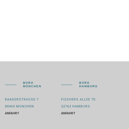
BÜRO
BÜRO
MÜNCHEN
HAMBURG
BAADERSTRASSE 7
FISCHERS ALLEE 70
80469 MÜNCHEN
22763 HAMBURG
ANFAHRT
ANFAHRT