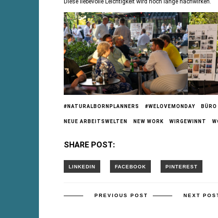
Diese liebevolle Leichtigkeit wird noch lange nachwirken.
#NATURALBORNPLANNERS
#WELOVEMONDAY
BÜRO
NEUE ARBEITSWELTEN
NEW WORK
WIRGEWINNT
W
SHARE POST:
PREVIOUS POST
NEXT POS