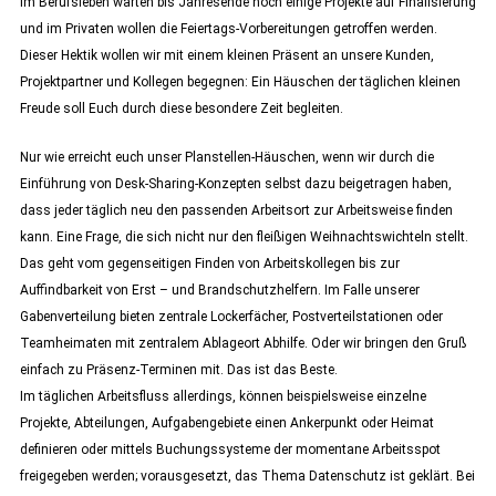
Im Berufsleben warten bis Jahresende noch einige Projekte auf Finalisierung
und im Privaten wollen die Feiertags-Vorbereitungen getroffen werden.
Dieser Hektik wollen wir mit einem kleinen Präsent an unsere Kunden,
Projektpartner und Kollegen begegnen: Ein Häuschen der täglichen kleinen
Freude soll Euch durch diese besondere Zeit begleiten.
Nur wie erreicht euch unser Planstellen-Häuschen, wenn wir durch die
Einführung von Desk-Sharing-Konzepten selbst dazu beigetragen haben,
dass jeder täglich neu den passenden Arbeitsort zur Arbeitsweise finden
kann. Eine Frage, die sich nicht nur den fleißigen Weihnachtswichteln stellt.
Das geht vom gegenseitigen Finden von Arbeitskollegen bis zur
Auffindbarkeit von Erst – und Brandschutzhelfern. Im Falle unserer
Gabenverteilung bieten zentrale Lockerfächer, Postverteilstationen oder
Teamheimaten mit zentralem Ablageort Abhilfe. Oder wir bringen den Gruß
einfach zu Präsenz-Terminen mit. Das ist das Beste.
Im täglichen Arbeitsfluss allerdings, können beispielsweise einzelne
Projekte, Abteilungen, Aufgabengebiete einen Ankerpunkt oder Heimat
definieren oder mittels Buchungssysteme der momentane Arbeitsspot
freigegeben werden; vorausgesetzt, das Thema Datenschutz ist geklärt. Bei