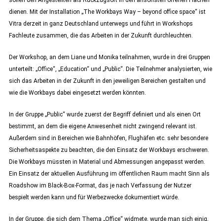
sollen den Angestellten als Rückzugsort in den ansonsten offenen Flächen
dienen. Mit der Installation „The Workbays Way – beyond office space“ ist
Vitra derzeit in ganz Deutschland unterwegs und führt in Workshops
Fachleute zusammen, die das Arbeiten in der Zukunft durchleuchten.
Der Workshop, an dem Liane und Monika teilnahmen, wurde in drei Gruppen
unterteilt: „Office“, „Education“ und „Public“. Die Teilnehmer analysierten, wie
sich das Arbeiten in der Zukunft in den jeweiligen Bereichen gestalten und
wie die Workbays dabei eingesetzt werden könnten.
In der Gruppe „Public“ wurde zuerst der Begriff definiert und als einen Ort
bestimmt, an dem die eigene Anwesenheit nicht zwingend relevant ist.
Außerdem sind in Bereichen wie Bahnhöfen, Flughäfen etc. sehr besondere
Sicherheitsaspekte zu beachten, die den Einsatz der Workbays erschweren.
Die Workbays müssten in Material und Abmessungen angepasst werden.
Ein Einsatz der aktuellen Ausführung im öffentlichen Raum macht Sinn als
Roadshow im Black-Box-Format, das je nach Verfassung der Nutzer
bespielt werden kann und für Werbezwecke dokumentiert würde.
In der Gruppe, die sich dem Thema „Office“ widmete, wurde man sich einig,