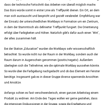
dass der technische Fortschritt das Arbeiten von überall möglich mache.
Das Büro würde somit in erster Linie als Treffpunkt dienen. Ein Ort, an dem
man sich austauscht und bespricht und gezielt verabredet. Empfehlung war
der Einsatz der unterschiedlichen Workbays in Formation um ein Zentrum,
in dem der Stammtisch als definierter Treffpunkt fungiert. Die Orientierung
erfolgt über Farbigkeiten und Höhen. Natürlich gibt’s dafür auch einen `Wirt`,
der alles zusammen hält.
Bei der Station „Education“ wurden die Workbays sehr wissenschaftlich
betrachtet. So wurde nicht nur der Raum in der Workbay, sondern auch der
Raum darum in Augenschein genommen (positiv/negativ). Außerdem
überlegten sich die Teilnehmer, wie die optimale Workbay aussehen könnte.
So wurde über die Farbgebung nachgedacht und ob das Element ein Fenster
benötige. Insgesamt gab es in dieser Gruppe diverse spannende Ansichten
und Ansätze.
Anfangs schien es fast verschwenderisch, einen ganzen Arbeitstag einem
Produkt zu widmen. Am Ende des Tages wollen wir gerne gestehen, dass
die intensiven Diskussionen in der Gruppe, sowie die Erarbeitung und