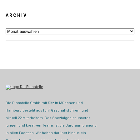
ARCHIV
Archiv
Die Planstelle GmbH mit Sitz in München und
Hamburg besteht aus fünf Geschäftsführern und
aktuell 22 Mitarbeitern. Das Spezialgebiet unseres
jungen und kreativen Teams ist die Büroraumplanung
in allen Facetten. Wir haben darüber hinaus ein