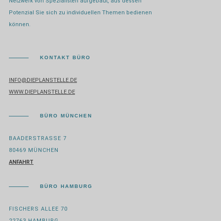
Netzwerk von Spezialisten aufgebaut, aus dessen
Potenzial Sie sich zu individuellen Themen bedienen
können.
KONTAKT BÜRO
INFO@DIEPLANSTELLE.DE
WWW.DIEPLANSTELLE.DE
BÜRO MÜNCHEN
BAADERSTRASSE 7
80469 MÜNCHEN
ANFAHRT
BÜRO HAMBURG
FISCHERS ALLEE 70
22763 HAMBURG