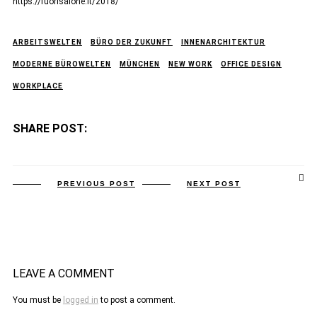
https://fuorisalone.it/2018/
ARBEITSWELTEN
BÜRO DER ZUKUNFT
INNENARCHITEKTUR
MODERNE BÜROWELTEN
MÜNCHEN
NEW WORK
OFFICE DESIGN
WORKPLACE
SHARE POST:
PREVIOUS POST
NEXT POST
LEAVE A COMMENT
You must be
logged in
to post a comment.