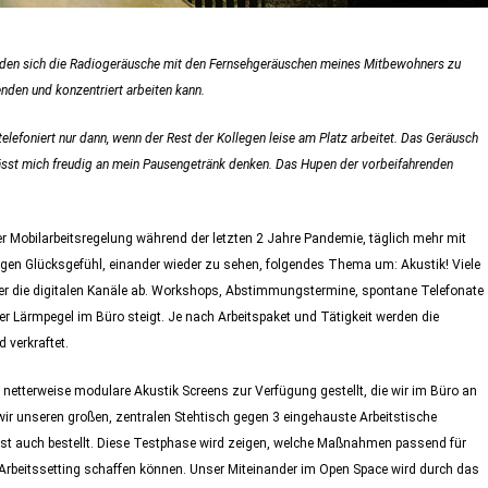
inden sich die Radiogeräusche mit den Fernsehgeräuschen meines Mitbewohners zu
nden und konzentriert arbeiten kann.
lefoniert nur dann, wenn der Rest der Kollegen leise am Platz arbeitet. Das Geräusch
lässt mich freudig an mein Pausengetränk denken. Das Hupen der vorbeifahrenden
der Mobilarbeitsregelung während der letzten 2 Jahre Pandemie, täglich mehr mit
tigen Glücksgefühl, einander wieder zu sehen, folgendes Thema um: Akustik! Viele
ber die digitalen Kanäle ab. Workshops, Abstimmungstermine, spontane Telefonate
r Lärmpegel im Büro steigt. Je nach Arbeitspaket und Tätigkeit werden die
verkraftet.
netterweise modulare Akustik Screens zur Verfügung gestellt, die wir im Büro an
wir unseren großen, zentralen Stehtisch gegen 3 eingehauste Arbeitstische
ist auch bestellt. Diese Testphase wird zeigen, welche Maßnahmen passend für
rbeitssetting schaffen können. Unser Miteinander im Open Space wird durch das