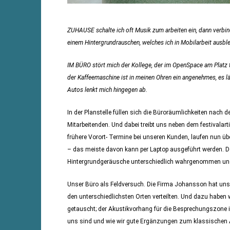
ZUHAUSE schalte ich oft Musik zum arbeiten ein, dann verb
einem Hintergrundrauschen, welches ich in Mobilarbeit ausble
IM BÜRO stört mich der Kollege, der im OpenSpace am Platz te
der Kaffeemaschine ist in meinen Ohren ein angenehmes, es 
Autos lenkt mich hingegen ab.
In der Planstelle füllen sich die Büroräumlichkeiten nach 
Mitarbeitenden. Und dabei treibt uns neben dem festivalar
frühere Vorort- Termine bei unseren Kunden, laufen nun ü
– das meiste davon kann per Laptop ausgeführt werden. De
Hintergrundgeräusche unterschiedlich wahrgenommen und 
Unser Büro als Feldversuch. Die Firma Johansson hat uns 
den unterschiedlichsten Orten verteilten. Und dazu haben 
getauscht; der Akustikvorhang für die Besprechungszone 
uns sind und wie wir gute Ergänzungen zum klassischen A